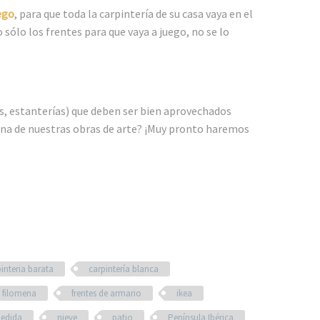
ego
, para que toda la carpintería de su casa vaya en el
sólo los frentes para que vaya a juego, no se lo
s, estanterías) que deben ser bien aprovechados
una de nuestras obras de arte? ¡Muy pronto haremos
interia barata
carpintería blanca
filomena
frentes de armario
ikea
medida
nieve
patio
Península Ibérica