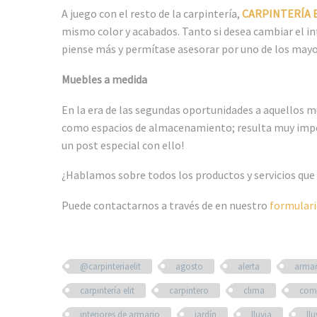
A juego con el resto de la carpintería,
CARPINTERÍA 
mismo color y acabados. Tanto si desea cambiar el int
piense más y permítase asesorar por uno de los mayo
Muebles a medida
En la era de las segundas oportunidades a aquellos m
como espacios de almacenamiento; resulta muy impor
un post especial con ello!
¿Hablamos sobre todos los productos y servicios que
Puede contactarnos a través de en nuestro
formulari
@carpinteriaelit
agosto
alerta
armar
carpintería elit
carpintero
clima
com
interiores de armario
jardín
lluvia
llu