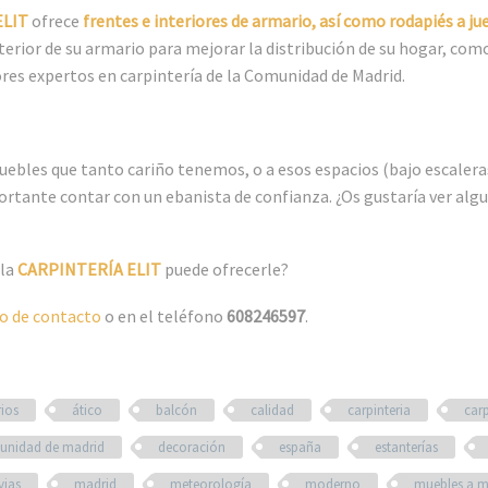
ELIT
ofrece
frentes e interiores de armario, así como rodapiés a ju
erior de su armario para mejorar la distribución de su hogar, como 
res expertos en carpintería de la Comunidad de Madrid.
uebles que tanto cariño tenemos, o a esos espacios (bajo escalera
tante contar con un ebanista de confianza. ¿Os gustaría ver alg
 la
CARPINTERÍA ELIT
puede ofrecerle?
o de contacto
o en el teléfono
608246597
.
ios
ático
balcón
calidad
carpinteria
carp
unidad de madrid
decoración
españa
estanterías
vias
madrid
meteorología
moderno
muebles a 