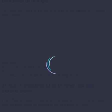
las puertas de tu hogar
Te damos tres motivos por los que renovar las puertas de tu hogar
estas fiestas
Leer Más
0
Comentario de Cristian Hernández Rodríguez
Blog
31 Mar:
Carpintería ELIT les desea una feliz
Semana Santa
¡Feliz Pascua! Todo el equipo de Carpintería ELIT les desea una
feliz Semana Santa en compañía de los suyos. ¿Quiere…