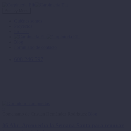
Primary Menu
Quiénes somos
Proyectos
Proceso
Blog
Formulario de contacto
608 246 597
Minamalist apartment light arches
feliz Semana Santa
0
Comentario de Cristian Hernández Rodríguez
Blog
06 Abr:
Aprovecha la Semana Santa para renovar