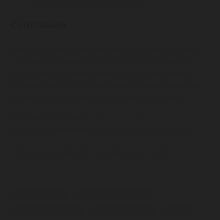
necesidades, alargando su vida útil.
Conclusión
Incorporar prácticas de carpintería sostenible en el hogar
contribuye al cuidado del planeta sin perder de vista el
estilo y la funcionalidad. Desde la elección de maderas y
acabados hasta el diseño de muebles a medida, cada paso
cuenta para crear espacios más verdes y conscientes.
Escríbanos ya en nuestro
formulario de contacto
o
llámanos al
608246597
o mandándonos un WhatsApp.
¿Empezamos a preparar su hogar para el verano?
carpintería elit
comunidad de madrid
puertas acorazadas
puertas blindadas
verde