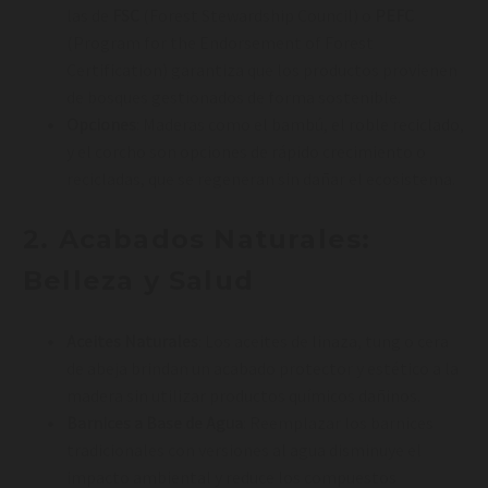
las de
FSC
(Forest Stewardship Council) o
PEFC
(Program for the Endorsement of Forest
Certification) garantiza que los productos provienen
de bosques gestionados de forma sostenible.
Opciones
: Maderas como el bambú, el roble reciclado,
y el corcho son opciones de rápido crecimiento o
recicladas, que se regeneran sin dañar el ecosistema.
2.
Acabados Naturales:
Belleza y Salud
Aceites Naturales
: Los aceites de linaza, tung o cera
de abeja brindan un acabado protector y estético a la
madera sin utilizar productos químicos dañinos.
Barnices a Base de Agua
: Reemplazar los barnices
tradicionales con versiones al agua disminuye el
impacto ambiental y reduce los compuestos