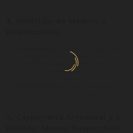
orgánicos volátiles (COV).
3.
Reciclaje de Madera y
Reutilización
Madera Reciclada
: Reciclar madera antigua no solo es
un enfoque sostenible, sino que aporta un toque
rústico y único al espacio. Las vigas de madera,
puertas y muebles viejos pueden reutilizarse o
rediseñarse para darles una segunda vida.
Madera Recuperada
: La madera de construcciones o
demoliciones puede procesarse y adaptarse, evitando
que se convierta en desperdicio.
4.
Carpintería Artesanal y a
Medida: Menos Desperdicio