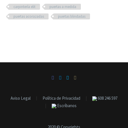
carpintería elit
puertas a medida
puertas acorazadas
puertas blindadas
Aviso Legal
Política de Privacidad
608 246 597
Escríbanos
2020 © Copyrights