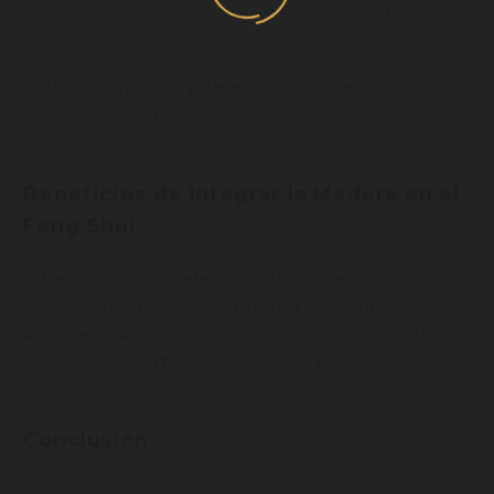
bloqueos. Un ambiente despejado fomenta la calma y el
bienestar.
6️⃣
Incorpora plantas y elementos naturales
: La madera se
complementa perfectamente con plantas, piedra o agua,
lo que potencia su energía positiva en el hogar.
Beneficios de Integrar la Madera en el
Feng Shui
✔
Mejora la estabilidad emocional
✔
Fomenta la
creatividad y el crecimiento personal
✔
Aporta sensación
de calidez y confort
✔
Ayuda a crear espacios relajantes y
armoniosos
✔
Fortalece la energía del hogar y la
prosperidad
Conclusión
Elegir muebles de madera siguiendo los principios del Feng