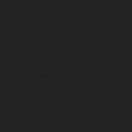
Shui puede transformar tu hogar en un espacio lleno de
energía positiva, equilibrio y armonía. Si buscas mejorar la
vibración de tu casa y sentirte más conectado con la
naturaleza, apostar por la madera natural es un excelente
punto de partida.
¿Estás listo para renovar tu hogar con energía positiva? 🏡
✨
Escríbanos ya en nuestro
formulario de contacto
o
llámanos al
608246597
o mandándonos un WhatsApp.
¿Empezamos a preparar su hogar para el verano?
carpintería elit
comunidad de madrid
fengshui
filosofia
puertas acorazadas
puertas blindadas