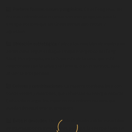
2️⃣
Prefiere formas suaves y orgánicas
: En el Feng Shui, las
formas redondeadas o curvas son más propicias para la
energía positiva que las líneas demasiado rectas y
agresivas.
3️⃣
Ubicación estratégica
: Coloca los muebles de madera en
zonas clave según el Bagua (mapa energético del Feng
Shui). Por ejemplo, en la zona este de la casa, que está
relacionada con la salud y la familia, o en el sureste, para
atraer la prosperidad.
4️⃣
Colores y combinaciones
: La madera combina bien con
tonos verdes y marrones, que refuerzan su energía natural.
Evita sobrecargar los espacios con colores oscuros que
puedan desequilibrar el ambiente.
5️⃣
Evita el desorden
: Un mueble de madera debe estar libre
de acumulaciones innecesarias para que la energía fluya sin