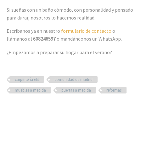
Si sueñas con un baño cómodo, con personalidad y pensado
para durar, nosotros lo hacemos realidad.
Escríbanos ya en nuestro
formulario de contacto
o
llámanos al
608246597
o mandándonos un WhatsApp.
¿Empezamos a preparar su hogar para el verano?
carpintería elit
comunidad de madrid
muebles a medida
puertas a medida
reformas