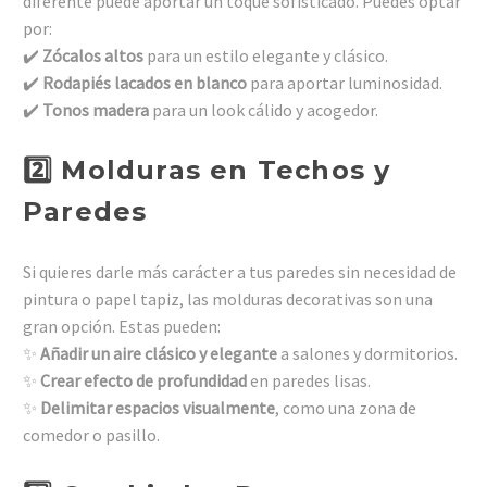
diferente puede aportar un toque sofisticado. Puedes optar
por:
✔️
Zócalos altos
para un estilo elegante y clásico.
✔️
Rodapiés lacados en blanco
para aportar luminosidad.
✔️
Tonos madera
para un look cálido y acogedor.
2️⃣ Molduras en Techos y
Paredes
Si quieres darle más carácter a tus paredes sin necesidad de
pintura o papel tapiz, las molduras decorativas son una
gran opción. Estas pueden:
✨
Añadir un aire clásico y elegante
a salones y dormitorios.
✨
Crear efecto de profundidad
en paredes lisas.
✨
Delimitar espacios visualmente
, como una zona de
comedor o pasillo.