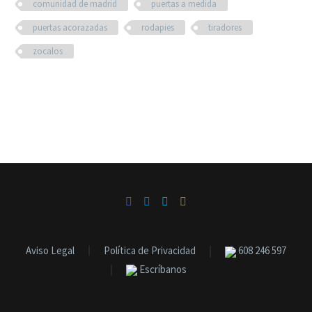
comunidad de madrid
puertas a medida
puertas acorazadas
rodapies
tiradores
zocalos
Aviso Legal
Política de Privacidad
608 246 597
Escríbanos