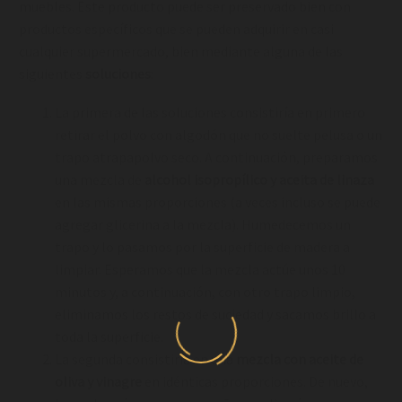
muebles. Este producto puede ser preservado bien con
productos específicos que se pueden adquirir en casi
cualquier supermercado, bien mediante alguna de las
siguientes
soluciones
:
La primera de las soluciones consistiría en primero
retirar el polvo con algodón que no suelte pelusa o un
trapo atrapapolvo seco. A continuación, preparamos
una mezcla de
alcohol isopropílico y aceita de linaza
en las mismas proporciones (a veces incluso se puede
agregar glicerina a la mezcla). Humedecemos un
trapo y lo pasamos por la superficie de madera a
limpiar. Esperamos que la mezcla actúe unos 10
minutos y, a continuación, con otro trapo limpio,
eliminamos los restos de suciedad y sacamos brillo a
toda la superficie.
La segunda consistiría en una
mezcla con aceite de
oliva y vinagre
en idénticas proporciones. De nuevo,