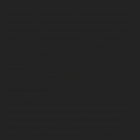
La madera se erige como uno de los materiales favoritos en
la decoración nórdica y más actual de nuestras viviendas e
incluso negocios. Quizás sea la sensación de calidez u hogar
la que nos hace pagar algo más por unos muebles que
sabemos que, si los cuidamos como es debido, pueden
durarnos varias generaciones. Por ello, ¿sabe usted cómo
limpiar bien los muebles de madera para que no se
estropeen? Le invitamos a conocer todos los consejos de
los ebanistas del equipo de
CARPINTERÍA ELIT
.
Muebles barnizados
Los muebles barnizados son elegidos en muchas ocasiones
no sólo por su mejor preservación sino porque lucen más
resplandecientes e impolutos. La
capa protectora del
barniz
contra los insectos y los agentes externos como el
polvo o la humedad ayudan a una mayor duración de los