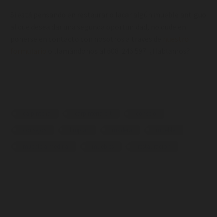
Si está pensando en restaurar o lacar algún mueble antiguo
al que desea dar una segunda oportunidad, no dude en
ponerse en contacto con nosotros a través de
nuestro
formulario
o llamándonos al 608 246 597. ¿Hablamos?
carpinteria
carpintería elit
consejo
consejos
limpiar
madera
mueble
mueble a medida
muebles
restauracion