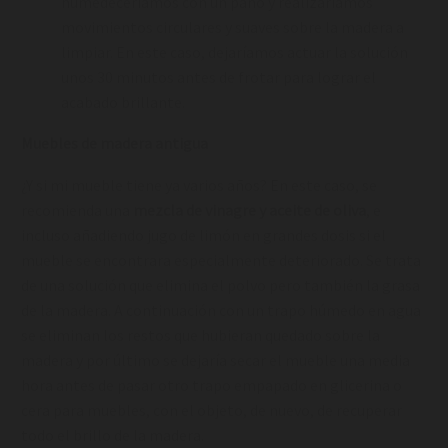
humedeceríamos con un paño y realizaríamos
movimientos circulares y suaves sobre la madera a
limpiar. En este caso, dejaríamos actuar la solución
unos 30 minutos antes de frotar para lograr el
acabado brillante.
Muebles de madera antigua
¿Y si mi mueble tiene ya varios años? En este caso, se
recomienda una
mezcla de vinagre y aceite de oliva
, e
incluso añadiendo jugo de limón en grandes dosis si el
mueble se encontrara especialmente deteriorado. Se trata
de una solución que elimina el polvo pero también la grasa
de la madera. A continuación con un trapo húmedo en agua
se eliminan los restos que hubieran quedado sobre la
madera y por último se dejaría secar el mueble una media
hora antes de pasar otro trapo empapado en glicerina o
cera para muebles, con el objeto, de nuevo, de recuperar
todo el brillo de la madera.