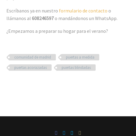
Escríbanos ya en nuestro
formulario de contacto
o
llámanos al
608246597
o mandándonos un WhatsApp.
¿Empezamos a preparar su hogar para el verano?
comunidad de madrid
puertas a medida
puertas acorazadas
puertas blindadas